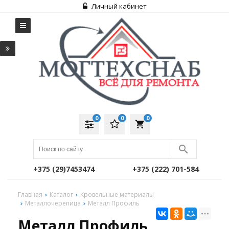
Личный кабинет
0
0
0
local_grocery_store
+375 (29)7453474
+375 (222) 701-584
Главная
Каталог
Кровельные материалы
Металлочерепица
Металл Профиль
Металл Профиль