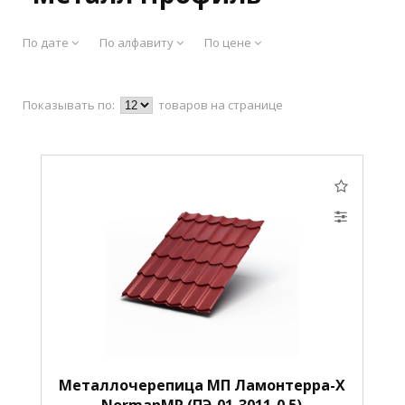
По дате
По алфавиту
По цене
Показывать по:
товаров на странице
Металлочерепица МП Ламонтерра-X
NormanMP (ПЭ-01-3011-0.5)