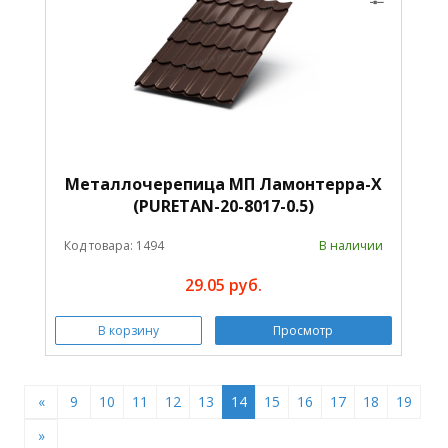
Металлочерепица МП Ламонтерра-X
(PURETAN-20-8017-0.5)
Код товара: 1494
В наличии
29.05 руб.
В корзину
Просмотр
«
9
10
11
12
13
14
15
16
17
18
19
»