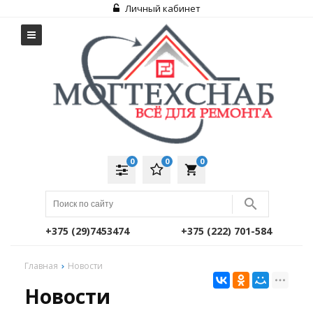
Личный кабинет
0
0
0
local_grocery_store
+375 (29)7453474
+375 (222) 701-584
Главная
Новости
Новости