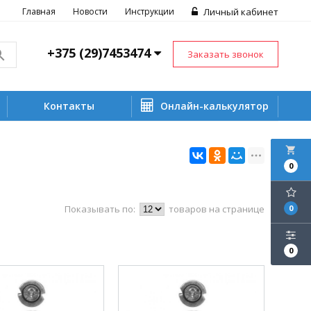
Главная
Новости
Инструкции
Личный кабинет
+375 (29)7453474
Заказать звонок
Контакты
Онлайн-калькулятор
local_grocery_store
0
Показывать по:
товаров на странице
0
0