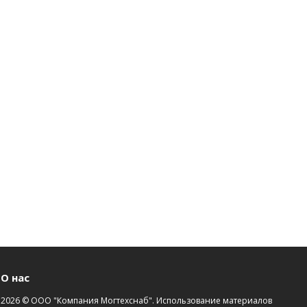
О нас
2026 © ООО "Компания Могтехснаб". Использование материалов