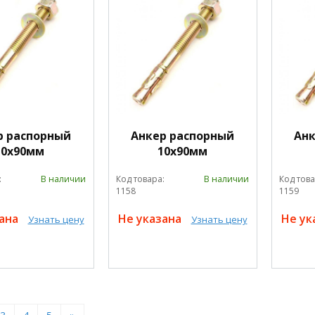
р распорный
Анкер распорный
Анк
10х90мм
10х90мм
:
В наличии
Код товара:
В наличии
Код това
1158
1159
зана
Не указана
Не ук
Узнать цену
Узнать цену