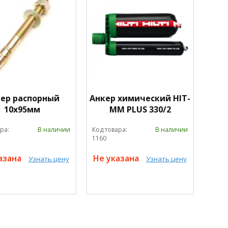
ер распорный
Анкер химический HIT-
10х95мм
MM PLUS 330/2
ра:
В наличии
Код товара:
В наличии
1160
азана
Не указана
Узнать цену
Узнать цену