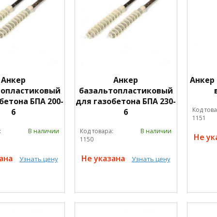
Анкер
Анкер
Анкер
топластиковый
базальтопластиковый
бетона БПА 200-
для газобетона БПА 230-
Код това
6
6
1151
:
В наличии
Код товара:
В наличии
Не ук
1150
зана
Не указана
Узнать цену
Узнать цену