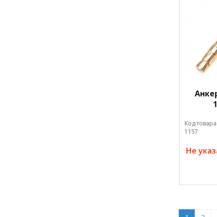
Анке
Код товара
1157
Не ука