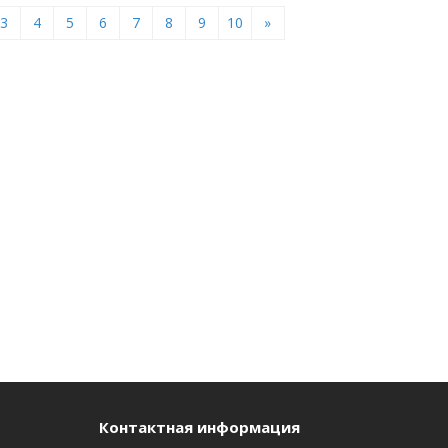
3
4
5
6
7
8
9
10
»
Контактная информация