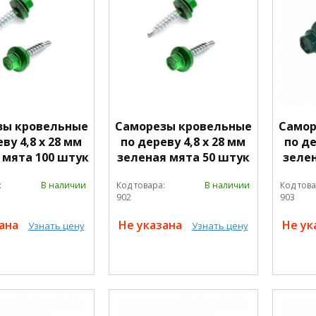
зы кровельные
Саморезы кровельные
Самор
ву 4,8 х 28 мм
по дереву 4,8 х 28 мм
по де
 мята 100 штук
зеленая мята 50 штук
зеле
:
В наличии
Код товара:
В наличии
Код това
902
903
зана
Не указана
Не ук
Узнать цену
Узнать цену