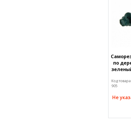
Саморе
по дере
зеленый
Код товара
905
Не ука