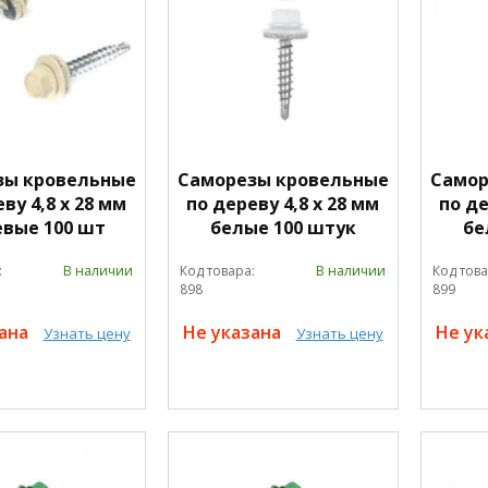
зы кровельные
Саморезы кровельные
Самор
ву 4,8 х 28 мм
по дереву 4,8 х 28 мм
по де
вые 100 шт
белые 100 штук
бе
:
В наличии
Код товара:
В наличии
Код това
898
899
зана
Не указана
Не ук
Узнать цену
Узнать цену