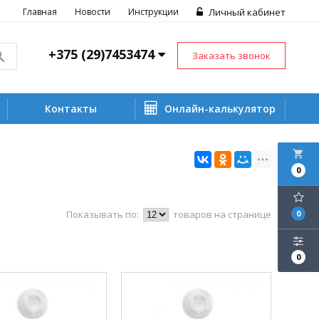
Главная
Новости
Инструкции
Личный кабинет
+375 (29)7453474
Заказать звонок
Контакты
Онлайн-калькулятор
local_grocery_store
0
Показывать по:
товаров на странице
0
0