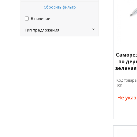
Сбросить фильтр
В наличии
Тип предложения
Саморе
по дере
зеленая
Код товара
901
Не ука