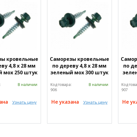
зы кровельные
Саморезы кровельные
Самор
ву 4,8 х 28 мм
по дереву 4,8 х 28 мм
по де
 мох 250 штук
зеленый мох 300 штук
зеле
:
В наличии
Код товара:
В наличии
Код това
906
907
зана
Не указана
Не ук
Узнать цену
Узнать цену