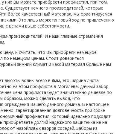
 у них Вы можете приобрести профнастил, при том,
ое. Существует немного производителей, которые
айти более качественный материал, мы ориентируемся
 низкими. Это лишь маркетинговый ход по привлечению
ов, с ценами выше себестоимости.
фирм-производителей. И наши главные стремления
ам.
ю цену, и считать, что Вы приобрели немецкое
лл по немецким ценам. Стоит довериться
 суровый зимний климат и какой материал больше нам
т высоты волны всего в 8мм, его ширина листа
ретно на этом профлисте в Могилеве, дачный забор
очнее цена профлиста будет значительно дешевле по
м образом, можно сделать вывод, что
я ограждения Вашего дачного домика. В настоящее
еменно, гарантированная долговечность при сроке
кономичный профнастил, который идеально подходит
дь приобретаете долгий надежного защитника не на
лок от назойливых взоров соседей. Заборы из