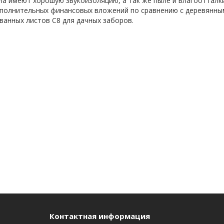
а имеют хорошую звукоизоляцию, а так же пыле и влагоотталки
полнительных финансовых вложений по сравнению с деревянны
анных листов С8 для дачных заборов.
Контактная информация