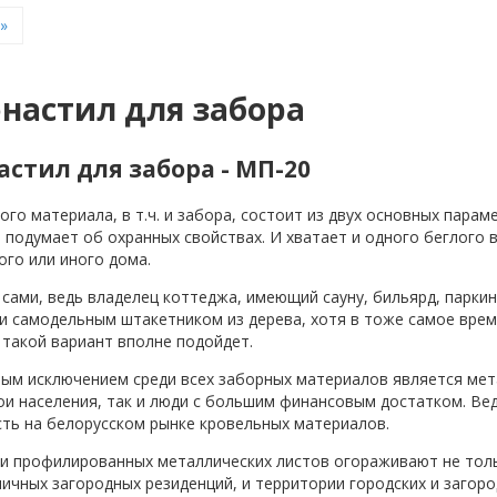
»
настил для забора
стил для забора - МП-20
го материала, в т.ч. и забора, состоит из двух основных парам
 подумает об охранных свойствах. И хватает и одного беглого в
ого или иного дома.
сами, ведь владелец коттеджа, имеющий сауну, бильярд, паркин
и самодельным штакетником из дерева, хотя в тоже самое врем
 такой вариант вполне подойдет.
ым исключением среди всех заборных материалов является мета
ои населения, так и люди с большим финансовым достатком. Ве
ть на белорусском рынке кровельных материалов.
 профилированных металлических листов огораживают не тольк
личных загородных резиденций, и территории городских и загор