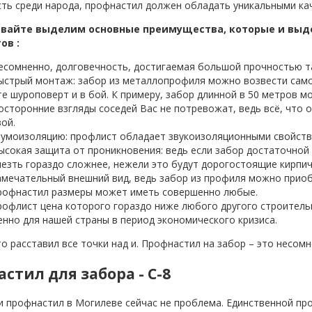
ть среди народа, профнастил должен обладать уникальными ка
авайте выделим основные преимущества, которые и выд
ов :
есомненно, долговечность, достигаемая большой прочностью т
ыстрый монтаж: забор из металлопрофиля можно возвести самос
е шуроповерт и в бой. К примеру, забор длинной в 50 метров м
осторонние взгляды соседей Вас не потревожат, ведь всё, что о
ой.
Шумоизоляцию: профлист обладает звукоизоляционными свойств
ысокая защита от проникновения: ведь если забор достаточной 
езть гораздо сложнее, нежели это будут дорогостоящие кирпи
амечательный внешний вид, ведь забор из профиля можно приоб
профнастил размеры может иметь совершенно любые.
рофлист цена которого гораздо ниже любого другого строител
нно для нашей страны в период экономического кризиса.
то расставил все точки над и. Профнастил на забор – это несом
стил для забора - С-8
 профнастил в Могилеве сейчас не проблема. Единственной про