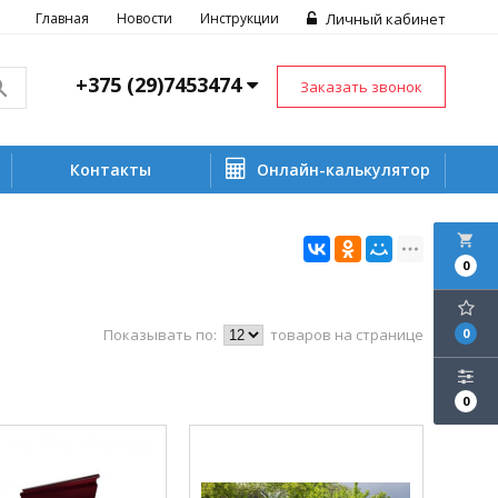
Главная
Новости
Инструкции
Личный кабинет
+375 (29)7453474
Заказать звонок
Контакты
Онлайн-калькулятор
local_grocery_store
0
Показывать по:
товаров на странице
0
0