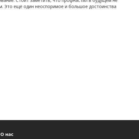
вание. Стоит заметить, что профнастил в будущем не
м. Это ещё один неоспоримое и большое достоинства
О нас