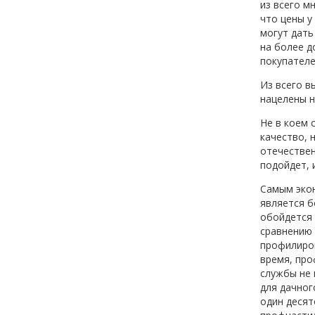
из всего м
что цены у
могут дать
на более д
покупателе
Из всего в
нацелены н
Не в коем 
качество, 
отечествен
подойдет, 
Самым экон
является б
обойдется 
сравнению 
профилиров
время, про
службы не 
для дачног
один десят