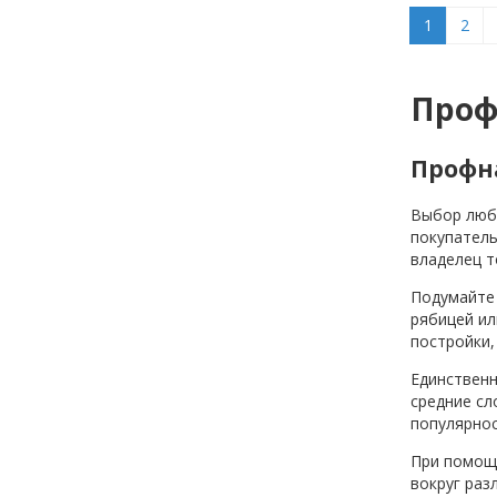
1
2
Проф
Профна
Выбор любо
покупатель
владелец т
Подумайте 
рябицей ил
постройки,
Единственн
средние сл
популярнос
При помощи
вокруг раз