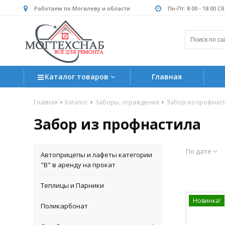
Работаем по Могилеву и области
Пн-Пт: 8 00 - 18 00 С
Каталог товаров
Главная
Главная
Каталог
Заборы, ограждения
Забор из профнас
Забор из профнастила
По дате
Автоприцепы и лафеты категории
"B" в аренду на прокат
Теплицы и Парники
Новинка!
Поликарбонат