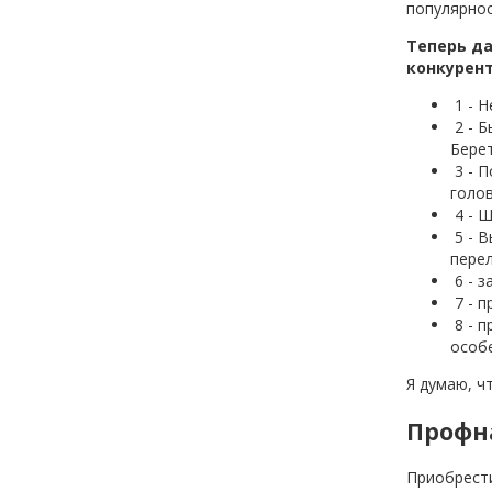
популярнос
Теперь д
конкурент
1 - Н
2 - Б
Берет
3 - П
голов
4 - 
5 - В
перел
6 - з
7 - 
8 - п
особе
Я думаю, ч
Профна
Приобрести