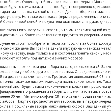
ногообразия. Существует большое количество фирм в Могилеве,
 всех будут отличаться, а качество будет совершенно одинаков
 гарантии качества на свой материал. Делая выбор и пытаясь н
орогую цену. Но также есть масса фирм с предложениями очень
й более низкой ценой, и покупатели оказываются в руках дилер
ыше сказанного, могу лишь сказать, что мы являемся одной из 
а достижения более качественного продукта по умеренным цен
случае не стоит приобретать такой же профиль за более дорогу
на самом же деле Вы тратите деньги впустую на китайский мета
ному качеству, ведь только мы в состоянии понять какой у нас
и сможет устоять под натиском зимних морозов.
омичным профлистом для забора на сегодня является с8. За сче
ольше, чем у любого другого профнастила. Определившись конк
Вам дешевле за счет ширины. Профнастил оцинкованный С8, а т
с точно таким же листом, имеющим полимерное покрытие. Таки
анный лист будет самым экономичным и красивым профилем дл
филированные ограждения и заборы для дачи - это весьма совр
менее 30 лет! Металлопрофиль С8 –это самый продаваемый и э
о забора. Покупаю профнастил для заборов, вы в первую очере
ок лет. Профильные заборы максимально скроют Ваш дачный уго