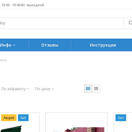
б: 10 00 - 15 00 Вс: выходной
Инфо
Отзывы
Инструкции
тила
По алфавиту
По цене
Акция
Хит
Хит