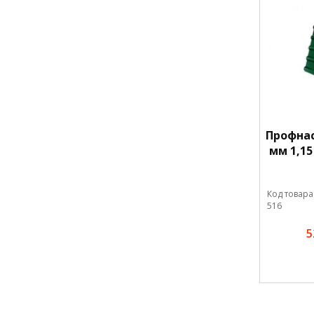
Профнас
мм 1,15
Код товара
516
5