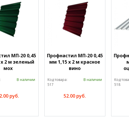
тил МП-20 0,45
Профнастил МП-20 0,45
Профн
 х 2 м зеленый
мм 1,15 х 2 м красное
м
мох
вино
о
:
В наличии
Код товара:
В наличии
Код това
517
518
2.00 руб.
52.00 руб.