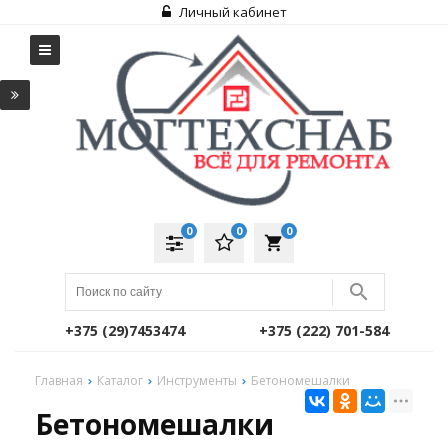
Личный кабинет
0
0
0
local_grocery_store
+375 (29)7453474
+375 (222) 701-584
Главная
Каталог
Инструменты
Бетономешалки
Бетономешалки