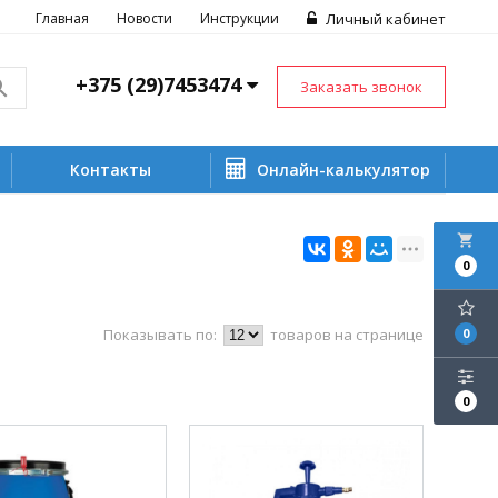
Главная
Новости
Инструкции
Личный кабинет
+375 (29)7453474
Заказать звонок
Контакты
Онлайн-калькулятор
local_grocery_store
0
Показывать по:
товаров на странице
0
0