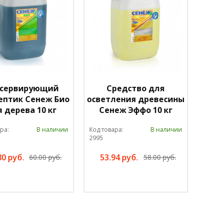
нсервирующий
Средство для
ептик Сенеж Био
осветления древесины
 дерева 10 кг
Сенеж Эффо 10 кг
ра:
В наличии
Код товара:
В наличии
2995
80 руб.
53.94 руб.
60.00 руб.
58.00 руб.