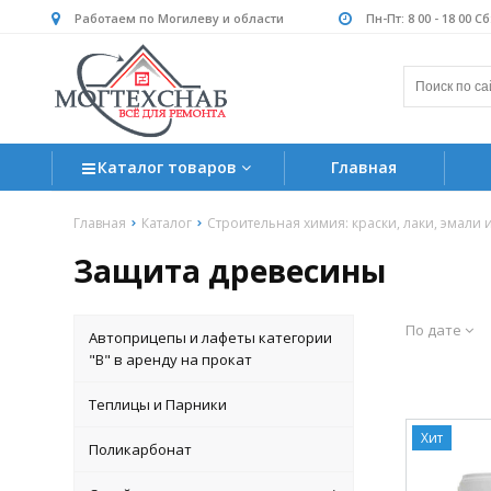
Работаем по Могилеву и области
Пн-Пт: 8 00 - 18 00 С
Каталог товаров
Главная
Главная
Каталог
Строительная химия: краски, лаки, эмали 
Защита древесины
По дате
Автоприцепы и лафеты категории
"B" в аренду на прокат
Теплицы и Парники
Хит
Поликарбонат