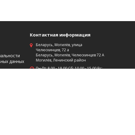
Контактная информация
Беларусь, Могилёв, улица
Челюскинцев, 72 а
Беларусь, Могилёв, Челюскинцев 72 А
иальности
Могилёв, Ленинский район
ьных данных
Пн-Пт: 8 00 - 18 00 Сб: 10 00 - 15 00 Вс:
выходной
+375 (29)7453474
+375 (222) 701-584
Мы в социальных сетях: