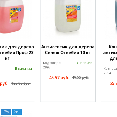
тик для дерева
Антисептик для дерева
Ко
гнебио Проф 23
Сенеж Огнебио 10 кг
антис
кг
для
Код товара:
В наличии
2993
:
В наличии
Код това
2994
45.57 руб.
49.00 руб.
 руб.
55.
120.00 руб.
-7%
Хит