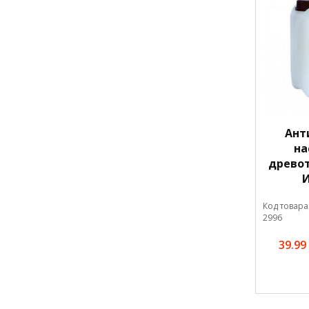
Ант
на
древо
И
Код товара
2996
39.99