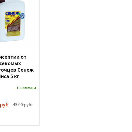
исептик от
секомых-
точцев Сенеж
нса 5 кг
:
В наличии
 руб.
43.00 руб.