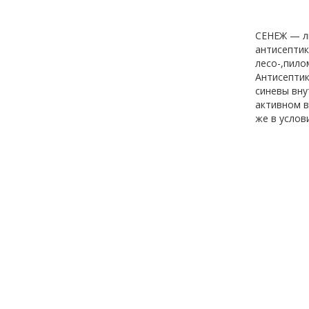
СЕНЕЖ — ли
антисептик
лесо-,пило
Антисептик
синевы вну
активном в
же в услов