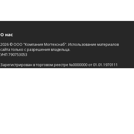
О нас
2026 © ООО "Компания Могтехснаб". Использование материалов
сайта только с разрешения владельца.
УНП 790753053
Зарегистрирован в торговом реестре №0000000 от 01.01.1970111
Св-во о госрегистрации №00000000 от 21.01.2000.
Зарегистрировано Администрацией района г.Могилева
Разработка сайта
Dessites.by