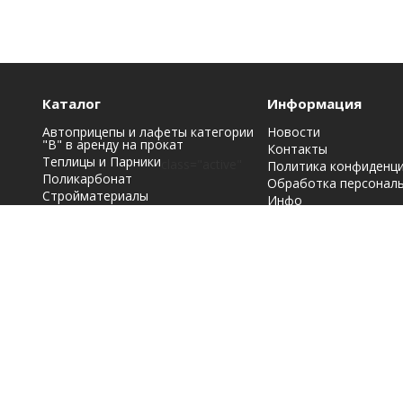
Каталог
Информация
Автоприцепы и лафеты категории
Новости
"B" в аренду на прокат
Контакты
Теплицы и Парники
class="active"
Политика конфиденц
Поликарбонат
Обработка персонал
Стройматериалы
Инфо
Строительная химия: краски, лаки,
эмали и грунтовки
Фасадные материалы
Кровельные материалы
Металлопрокат
Заборы, ограждения
Мы принимаем к оплате: