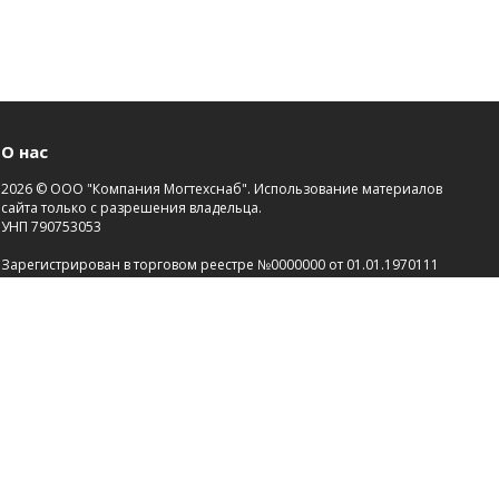
О нас
2026 © ООО "Компания Могтехснаб". Использование материалов
сайта только с разрешения владельца.
УНП 790753053
Зарегистрирован в торговом реестре №0000000 от 01.01.1970111
Св-во о госрегистрации №00000000 от 21.01.2000.
Зарегистрировано Администрацией района г.Могилева
Разработка сайта
Dessites.by