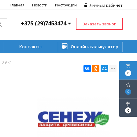
Главная
Новости
Инструкции
Личный кабинет
+375 (29)7453474
Заказать звонок
Контакты
Онлайн-калькулятор
0,9 кг
local_grocery_store
0
0
0