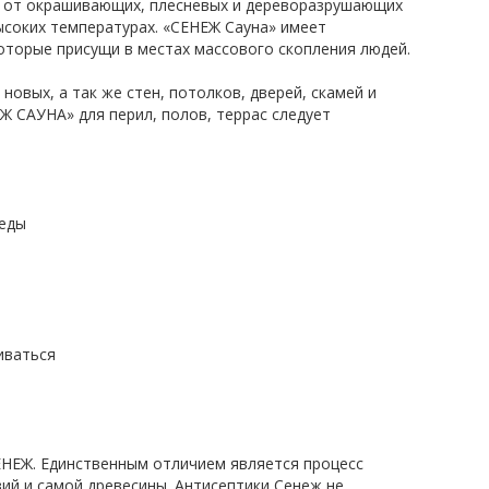
ь от окрашивающих, плесневых и дереворазрушающих
ысоких температурах. «СЕНЕЖ Сауна» имеет
оторые присущи в местах массового скопления людей.
вых, а так же стен, потолков, дверей, скамей и
Ж САУНА» для перил, полов, террас следует
реды
иваться
СЕНЕЖ. Единственным отличием является процесс
вий и самой древесины. Антисептики Сенеж не