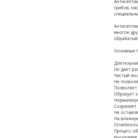
Антисептик
грибов, на
специальны
Антисептик
многое дру
обрабатыва
Основные п
Длительная
Не дает ра
Чистый эко
Не позволя
Позволяет 
Образует з
Нормализуе
Сохраняет 
Не оставля
На влажную
Огнебезоп
Процесс об
высыхания,