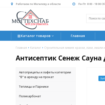
Работаем по Могилеву и области
Пн-Пт: 8 00 - 18 00 С
Каталог товаров
Главная
Главная
Каталог
Строительная химия: краски, лаки, эмали 
Антисептик Сенеж Сауна д
Автоприцепы и лафеты категории
"B" в аренду на прокат
Хит
Теплицы и Парники
Поликарбонат