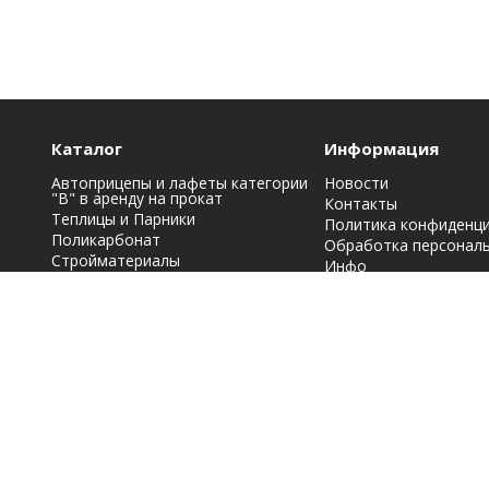
Каталог
Информация
Автоприцепы и лафеты категории
Новости
"B" в аренду на прокат
Контакты
Теплицы и Парники
Политика конфиденц
Поликарбонат
Обработка персонал
Стройматериалы
Инфо
Строительная химия: краски, лаки,
эмали и грунтовки
Фасадные материалы
Кровельные материалы
Металлопрокат
Заборы, ограждения
Мы принимаем к оплате: