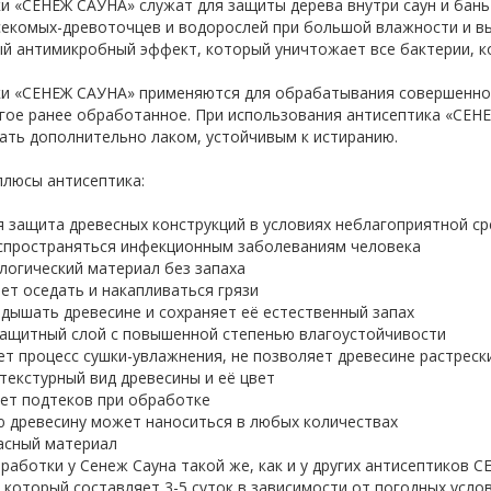
и «СЕНЕЖ САУНА» служат для защиты дерева внутри саун и бан
секомых-древоточцев и водорослей при большой влажности и в
й антимикробный эффект, который уничтожает все бактерии, к
и «СЕНЕЖ САУНА» применяются для обрабатывания совершенно но
гое ранее обработанное. При использования антисептика «СЕНЕ
ть дополнительно лаком, устойчивым к истиранию.
люсы антисептика:
 защита древесных конструкций в условиях неблагоприятной с
спространяться инфекционным заболеваниям человека
логический материал без запаха
ет оседать и накапливаться грязи
дышать древесине и сохраняет её естественный запах
ащитный слой с повышенной степенью влагоустойчивости
т процесс сушки-увлажнения, не позволяет древесине растреск
текстурный вид древесины и её цвет
ет подтеков при обработке
 древесину может наноситься в любых количествах
асный материал
работки у Сенеж Сауна такой же, как и у других антисептиков 
 который составляет 3-5 суток в зависимости от погодных усло