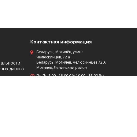
Контактная информация
Беларусь, Могилёв, улица
Челюскинцев, 72 а
Беларусь, Могилёв, Челюскинцев 72 А
иальности
Могилёв, Ленинский район
ьных данных
Пн-Пт: 8 00 - 18 00 Сб: 10 00 - 15 00 Вс:
выходной
+375 (29)7453474
+375 (222) 701-584
Мы в социальных сетях: