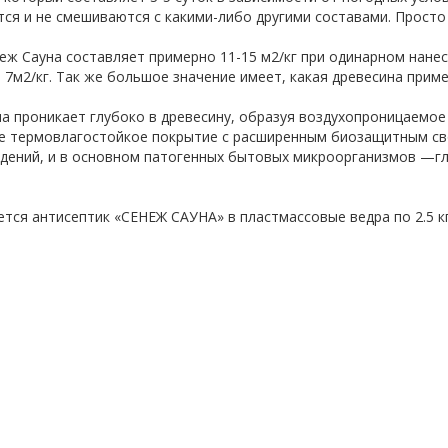
ся и не смешиваются с какими-либо другими составами. Просто
еж Сауна составляет примерно 11-15 м2/кг при одинарном нанес
 7м2/кг. Так же большое значение имеет, какая древесина приме
а проникает глубоко в древесину, образуя воздухопроницаемое
е термовлагостойкое покрытие с расширенным биозащитным св
ений, и в основном патогенных бытовых микроорганизмов —гл
тся антисептик «СЕНЕЖ САУНА» в пластмассовые ведра по 2.5 кг