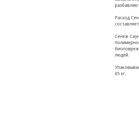
разбавляют
Расход Сен
составляет
Сенеж Саун
полимерно
биоповрежд
людей.
Упаковывае
65 кг.