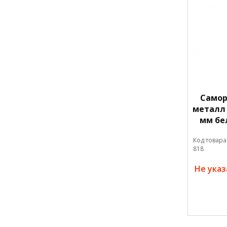
Самор
металл 
мм бе
Код товара
818
Не ука