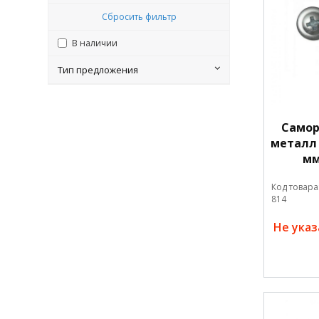
Сбросить фильтр
В наличии
Тип предложения
Самор
металл 
мм
Код товара
814
Не ука