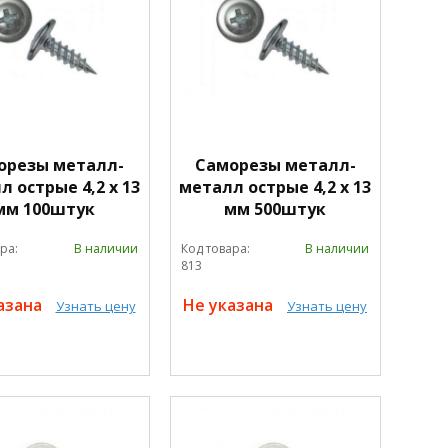
орезы металл-
Саморезы металл-
 острые 4,2 х 13
металл острые 4,2 х 13
мм 100штук
мм 500штук
ра:
В наличии
Код товара:
В наличии
813
азана
Не указана
Узнать цену
Узнать цену