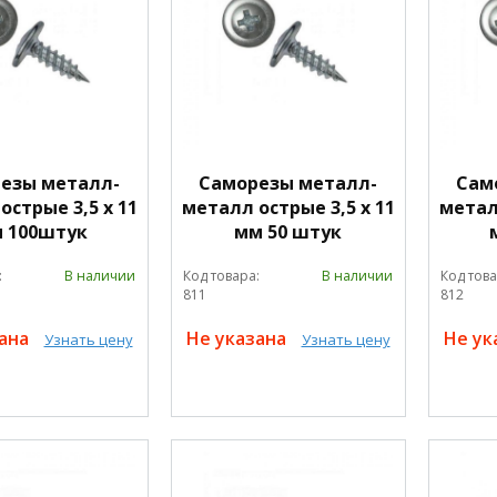
езы металл-
Саморезы металл-
Сам
острые 3,5 х 11
металл острые 3,5 х 11
металл
 100штук
мм 50 штук
:
В наличии
Код товара:
В наличии
Код това
811
812
зана
Не указана
Не ук
Узнать цену
Узнать цену