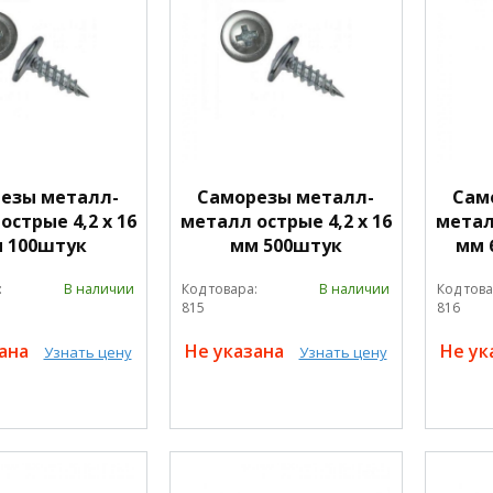
езы металл-
Саморезы металл-
Сам
острые 4,2 х 16
металл острые 4,2 х 16
металл
 100штук
мм 500штук
мм 
:
В наличии
Код товара:
В наличии
Код това
815
816
зана
Не указана
Не ук
Узнать цену
Узнать цену