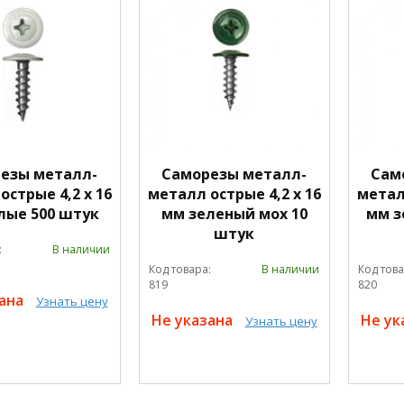
езы металл-
Саморезы металл-
Сам
острые 4,2 х 16
металл острые 4,2 х 16
металл
лые 500 штук
мм зеленый мох 10
мм з
штук
:
В наличии
Код товара:
В наличии
Код това
819
820
зана
Узнать цену
Не указана
Не ук
Узнать цену