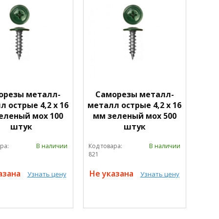
орезы металл-
Саморезы металл-
 острые 4,2 х 16
металл острые 4,2 х 16
еленый мох 100
мм зеленый мох 500
штук
штук
ра:
В наличии
Код товара:
В наличии
821
азана
Не указана
Узнать цену
Узнать цену