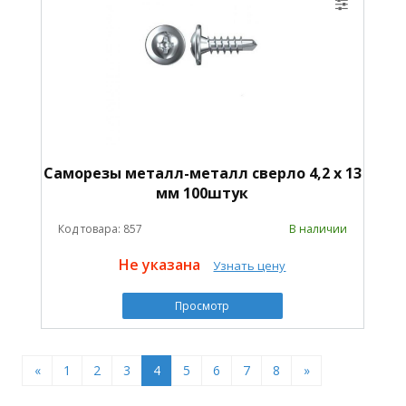
Саморезы металл-металл сверло 4,2 х 13
мм 100штук
Код товара: 857
В наличии
Не указана
Узнать цену
Просмотр
«
1
2
3
4
5
6
7
8
»