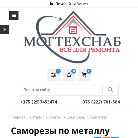
Личный кабинет
0
0
0
local_grocery_store
+375 (29)7453474
+375 (222) 701-584
Главная
Каталог
Крепеж
Саморезы по металлу
Саморезы по металлу