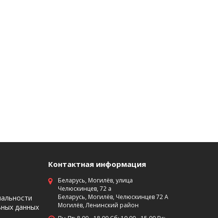
Контактная информация
Беларусь, Могилёв, улица
Челюскинцев, 72 а
Беларусь, Могилёв, Челюскинцев 72 А
иальности
Могилёв, Ленинский район
ьных данных