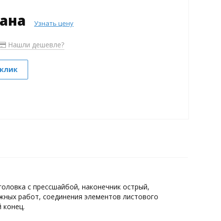
зана
Узнать цену
Нашли дешевле?
 клик
головка с прессшайбой, наконечник острый,
жных работ, соединения элементов листового
 конец.