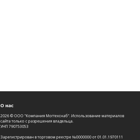
О нас
2026 © ООО "Компания Могтехснаб". Использование материалов
сайта только с разрешения владельца.
УНП 790753053
Зарегистрирован в торговом реестре №0000000 от 01.01.1970111