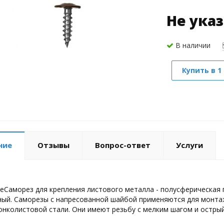
Не ука
В наличии
Купить в 1
ние
Отзывы
Вопрос-ответ
Услуги
еСаморез для крепления листового металла - полусферическая 
ый. Саморезы с напресованной шайбой применяются для монта
онколистовой стали. Они имеют резьбу с мелким шагом и острый