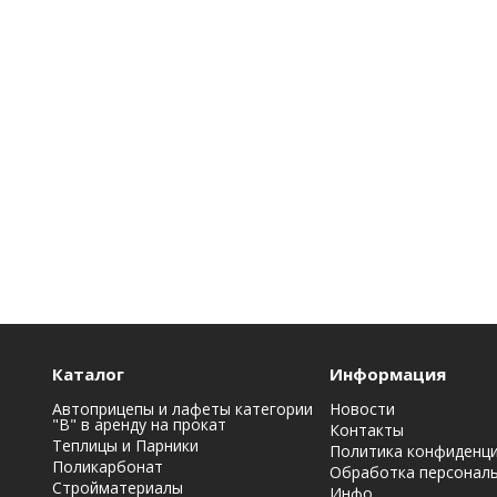
Каталог
Информация
Автоприцепы и лафеты категории
Новости
"B" в аренду на прокат
Контакты
Теплицы и Парники
Политика конфиденц
Поликарбонат
Обработка персонал
Стройматериалы
Инфо