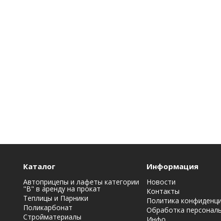
Каталог
Информация
Автоприцепы и лафеты категории
Новости
"B" в аренду на прокат
Контакты
Теплицы и Парники
Политика конфиденц
Поликарбонат
Обработка персонал
Стройматериалы
Инфо