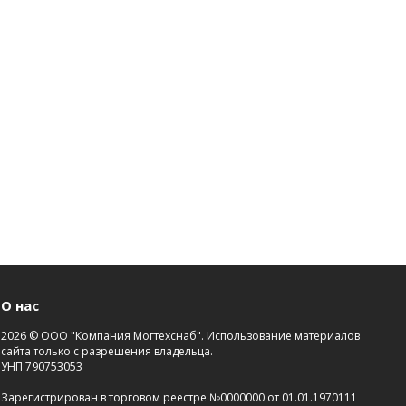
О нас
2026 © ООО "Компания Могтехснаб". Использование материалов
сайта только с разрешения владельца.
УНП 790753053
Зарегистрирован в торговом реестре №0000000 от 01.01.1970111