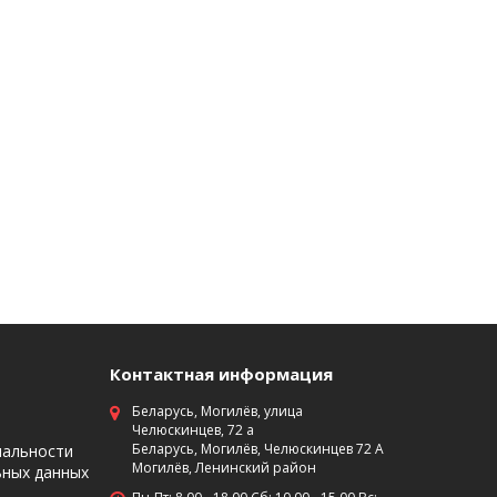
Контактная информация
Беларусь, Могилёв, улица
Челюскинцев, 72 а
Беларусь, Могилёв, Челюскинцев 72 А
иальности
Могилёв, Ленинский район
ьных данных