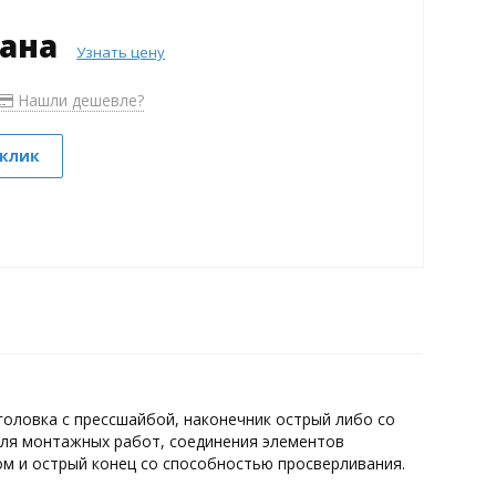
зана
Узнать цену
Нашли дешевле?
 клик
головка с прессшайбой, наконечник острый либо со
для монтажных работ, соединения элементов
ом и острый конец со способностью просверливания.