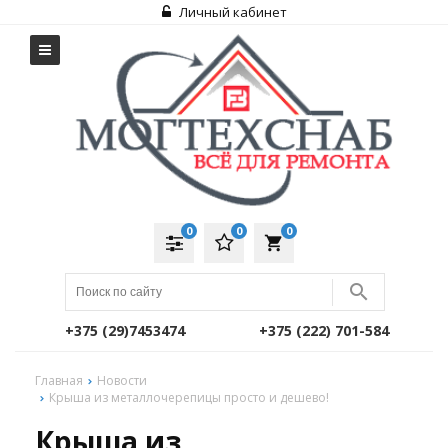
Личный кабинет
0
0
0
local_grocery_store
+375 (29)7453474
+375 (222) 701-584
Главная
Новости
Крыша из металлочерепицы просто и дешево!
Крыша из