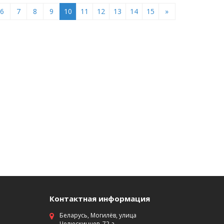
6
7
8
9
10
11
12
13
14
15
»
Контактная информация
Беларусь, Могилёв, улица
Челюскинцев, 72 а