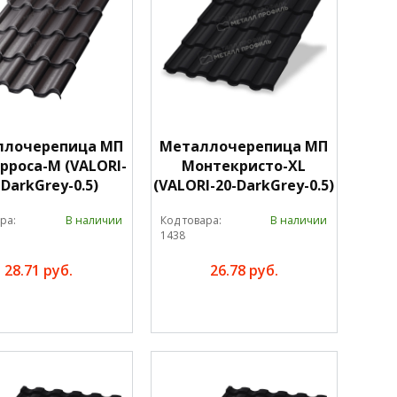
ллочерепица МП
Металлочерепица МП
рроса-M (VALORI-
Монтекристо-XL
-DarkGrey-0.5)
(VALORI-20-DarkGrey-0.5)
ра:
В наличии
Код товара:
В наличии
1438
28.71 руб.
26.78 руб.