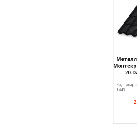
Металл
Монтекри
20-D
Код товара
1443
2