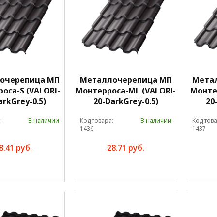
очерепица МП
Металлочерепица МП
Мета
оса-S (VALORI-
Монтерроса-ML (VALORI-
Монте
arkGrey-0.5)
20-DarkGrey-0.5)
20
:
В наличии
Код товара:
В наличии
Код това
1436
1437
8.41 руб.
28.71 руб.