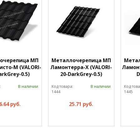
очерепица МП
Металлочерепица МП
Мета
сто-M (VALORI-
Ламонтерра-X (VALORI-
Ламонт
arkGrey-0.5)
20-DarkGrey-0.5)
D
:
В наличии
Код товара:
В наличии
Код това
1444
1445
6.64 руб.
25.71 руб.