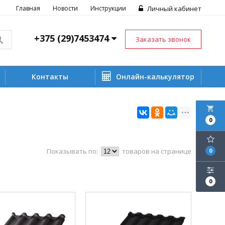
Главная
Новости
Инструкции
Личный кабинет
+375 (29)7453474
Заказать звонок
Контакты
Онлайн-калькулятор
local_grocery_store
0
Показывать по:
товаров на странице
0
0