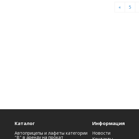
«
5
Каталог
Информация
Автоприцепы и лафеты категории
Новости
"B" в аренду на прокат
Контакты