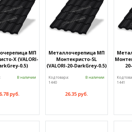
очерепица МП
Металлочерепица МП
Мета
сто-X (VALORI-
Монтекристо-SL
Монтек
arkGrey-0.5)
(VALORI-20-DarkGrey-0.5)
20
:
В наличии
Код товара:
В наличии
Код това
1440
1441
6.78 руб.
26.35 руб.