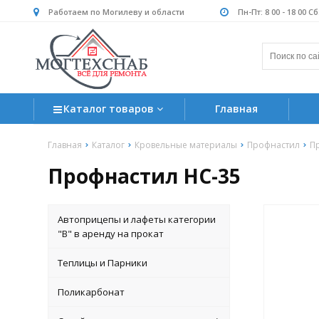
Работаем по Могилеву и области
Пн-Пт: 8 00 - 18 00 С
Каталог товаров
Главная
Главная
Каталог
Кровельные материалы
Профнастил
П
Профнастил НС-35
Автоприцепы и лафеты категории
"B" в аренду на прокат
Теплицы и Парники
Поликарбонат