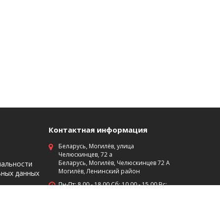
Контактная информация
Беларусь, Могилёв, улица
Челюскинцев, 72 а
Беларусь, Могилёв, Челюскинцев 72 А
иальности
Могилёв, Ленинский район
ьных данных
Пн-Пт: 8 00 - 18 00 Сб: 10 00 - 15 00 Вс:
выходной
+375 (29)7453474