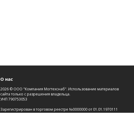
О нас
2026 © ООО "Компания Могтехснаб". Использование материалов
сайта только с разрешения владельца.
УНП 790753053
Зарегистрирован в торговом реестре №0000000 от 01.01.1970111
Св-во о госрегистрации №00000000 от 21.01.2000.
Зарегистрировано Администрацией района г.Могилева