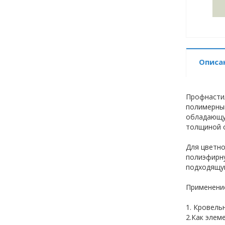
Описа
Профнастил
полимерным
обладающую
толщиной о
Для цветно
полиэфирну
подходящую
Применение
1. Кровель
2.Как элем