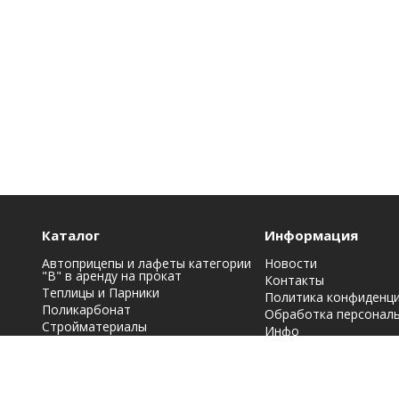
Каталог
Информация
Автоприцепы и лафеты категории
Новости
"B" в аренду на прокат
Контакты
Теплицы и Парники
Политика конфиденц
Поликарбонат
Обработка персонал
Стройматериалы
Инфо
Строительная химия: краски, лаки,
эмали и грунтовки
Фасадные материалы
Кровельные материалы