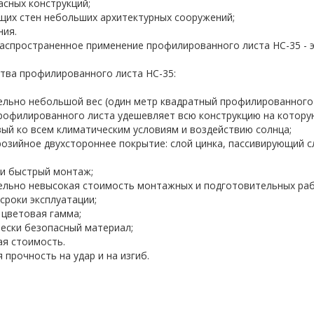
касных конструкций;
ущих стен небольших архитектурных сооружений;
ния.
аспространенное применение профилированного листа НС-35 - э
ва профилированного листа НС-35:
ельно небольшой вес (один метр квадратный профилированного 
рофилированного листа удешевляет всю конструкцию на которую
вый ко всем климатическим условиям и воздействию солнца;
розийное двухстороннее покрытие: слой цинка, пассивирующий с
 и быстрый монтаж;
ельно невысокая стоимость монтажных и подготовительных раб
 сроки эксплуатации;
 цветовая гамма;
чески безопасный материал;
ая стоимость.
 прочность на удар и на изгиб.