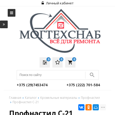
Личный кабинет
0
0
0
local_grocery_store
+375 (29)7453474
+375 (222) 701-584
Главная
Каталог
Кровельные материалы
Профнастил
Профнастил С-21
Профнастил С-21