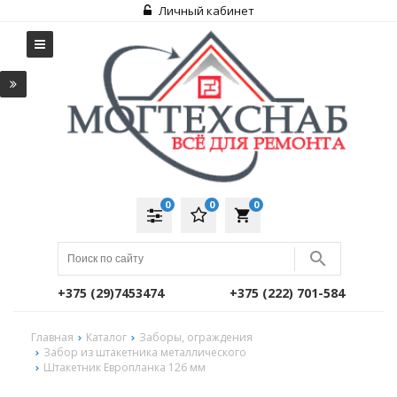
Личный кабинет
0
0
0
local_grocery_store
+375 (29)7453474
+375 (222) 701-584
Главная
Каталог
Заборы, ограждения
Забор из штакетника металлического
Штакетник Европланка 126 мм