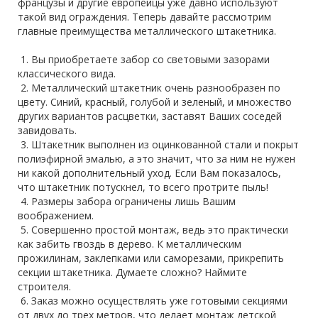
французы и другие европейцы уже давно используют
такой вид ограждения. Теперь давайте рассмотрим
главные преимущества металлического штакетника.
1. Вы приобретаете забор со световыми зазорами
классического вида.
2. Металлический штакетник очень разнообразен по
цвету. Синий, красный, голубой и зеленый, и множество
других вариантов расцветки, заставят Ваших соседей
завидовать.
3. Штакетник выполнен из оцинкованной стали и покрыт
полиэфирной эмалью, а это значит, что за ним не нужен
ни какой дополнительный уход. Если Вам показалось,
что штакетник потускнел, то всего протрите пыль!
4. Размеры забора ограничены лишь Вашим
воображением.
5. Совершенно простой монтаж, ведь это практически
как забить гвоздь в дерево. К металлическим
прожилинам, заклепками или саморезами, прикрепить
секции штакетника. Думаете сложно? Наймите
строителя.
6. Заказ можно осуществлять уже готовыми секциями
от двух до трех метров, что делает монтаж детской