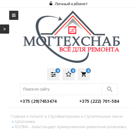
Личный кабинет
0
0
0
local_grocery_store
+375 (29)7453474
+375 (222) 701-584
Главная
Каталог
Стройматериалы
Строительные смеси
Шпатлевки
ВОЛМА - Аквастандарт Армированная цементная шпаклевка