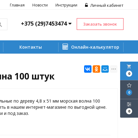
Главная
Новости
Инструкции
Личный кабинет
+375 (29)7453474
Заказать звонок
Контакты
Онлайн-калькулятор
local_grocery_store
лна 100 штук
0
0
ьные по дереву 4,8 х 51 мм морская волна 100
ть в нашем интернет-магазине по выгодной цене.
0
и и под заказ.