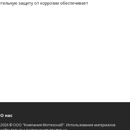
ительную защиту от коррозии обеспечивает
О нас
2026 © ООО "Компания Могтехснаб". Использование материалов
сайта только с разрешения владельца.