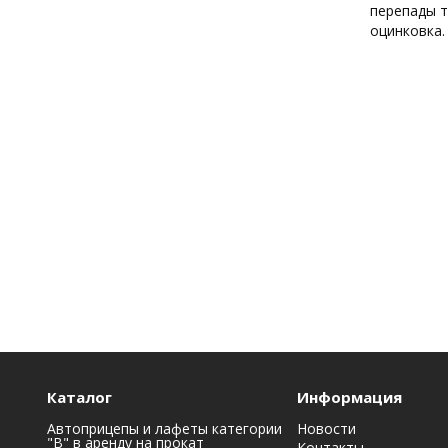
перепады т
оцинковка.
Каталог
Информация
Автоприцепы и лафеты категории
Новости
"B" в аренду на прокат
Контакты