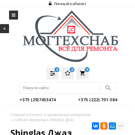
Личный кабинет
0
0
0
local_grocery_store
+375 (29)7453474
+375 (222) 701-584
Главная
Каталог
Кровельные материалы
Гибкая черепица
Shinglas Джаз
Shinglas Джаз