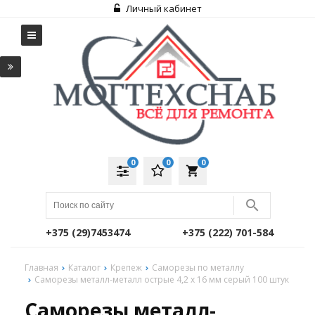
Личный кабинет
0
0
0
local_grocery_store
+375 (29)7453474
+375 (222) 701-584
Главная
Каталог
Крепеж
Саморезы по металлу
Саморезы металл-металл острые 4,2 х 16 мм серый 100 штук
Саморезы металл-