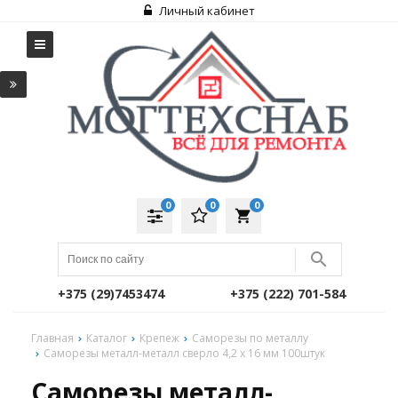
Личный кабинет
0
0
0
local_grocery_store
+375 (29)7453474
+375 (222) 701-584
Главная
Каталог
Крепеж
Саморезы по металлу
Саморезы металл-металл сверло 4,2 х 16 мм 100штук
Саморезы металл-