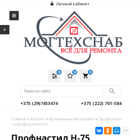
Личный кабинет
0
0
0
local_grocery_store
+375 (29)7453474
+375 (222) 701-584
Главная
Каталог
Кровельные материалы
Профнастил
Профнастил Н-75
Профнастил Н-75