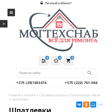
Личный кабинет
0
0
0
local_grocery_store
+375 (29)7453474
+375 (222) 701-584
Главная
Каталог
Стройматериалы
Строительные смеси
Шпатлевки
Шпатлевки