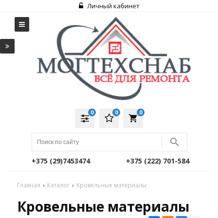
Личный кабинет
0
0
0
local_grocery_store
+375 (29)7453474
+375 (222) 701-584
Главная
Каталог
Кровельные материалы
Кровельные материалы