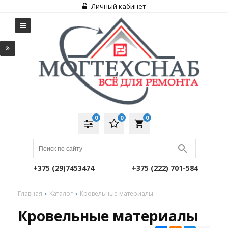
Личный кабинет
0
0
0
local_grocery_store
+375 (29)7453474
+375 (222) 701-584
Главная
Каталог
Кровельные материалы
Кровельные материалы