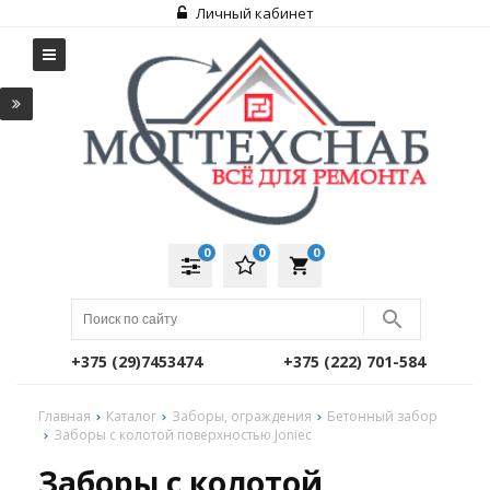
Личный кабинет
0
0
0
local_grocery_store
+375 (29)7453474
+375 (222) 701-584
Главная
Каталог
Заборы, ограждения
Бетонный забор
Заборы с колотой поверхностью Joniec
Заборы с колотой