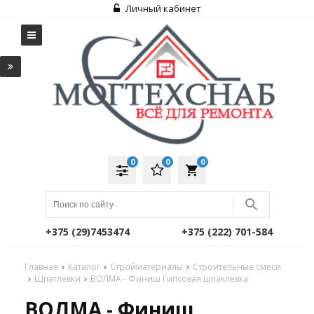
Личный кабинет
0
0
0
local_grocery_store
+375 (29)7453474
+375 (222) 701-584
Главная
Каталог
Стройматериалы
Строительные смеси
Шпатлевки
ВОЛМА - Финиш Гипсовая шпаклевка
ВОЛМА - Финиш