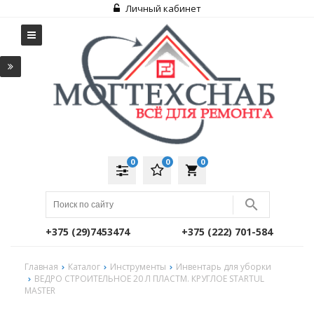
Личный кабинет
0
0
0
local_grocery_store
+375 (29)7453474
+375 (222) 701-584
Главная
Каталог
Инструменты
Инвентарь для уборки
ВЕДРО СТРОИТЕЛЬНОЕ 20 Л ПЛАСТМ. КРУГЛОЕ STARTUL
MASTER