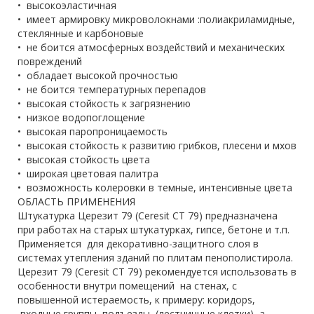
• высокоэластичная
• имеет армировку микроволокнами :полиакриламидные,
стеклянные и карбоновые
• не боится атмосферных воздействий и механических
повреждений
• обладает высокой прочностью
• не боится температурных перепадов
• высокая стойкость к загрязнению
• низкое водопоглощение
• высокая паропроницаемость
• высокая стойкость к развитию грибков, плесени и мхов
• высокая стойкость цвета
• широкая цветовая палитра
• возможность колеровки в темные, интенсивные цвета
ОБЛАСТЬ ПРИМЕНЕНИЯ
Штукатурка Церезит 79 (Ceresit CT 79) предназначена
при работах на старых штукатурках, гипсе, бетоне и т.п.
Применяется для декоративно-защитного слоя в
системах утепления зданий по плитам пенополистирола.
Церезит 79 (Ceresit CT 79) рекомендуется использовать в
особенности внутри помещений на стенах, с
повышенной истераемость, к примеру: коридорs,
входные группы, подъезды (лестничные клетки), а