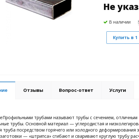
Не ука
В наличии
Купить в 1
ние
Отзывы
Вопрос-ответ
Услуги
еПрофильными трубами называют трубы с сечением, отличным о
ные трубы. Основной материал — углеродистая и низколегирова
 труба посредством горячего или холодного деформирования э
 заготовки — «штрипса» сгибают и сваривают круглую трубу расч