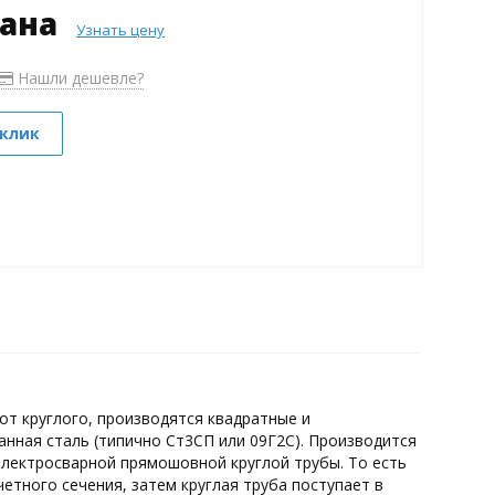
зана
Узнать цену
Нашли дешевле?
 клик
т круглого, производятся квадратные и
нная сталь (типично Ст3СП или 09Г2С). Производится
лектросварной прямошовной круглой трубы. То есть
етного сечения, затем круглая труба поступает в