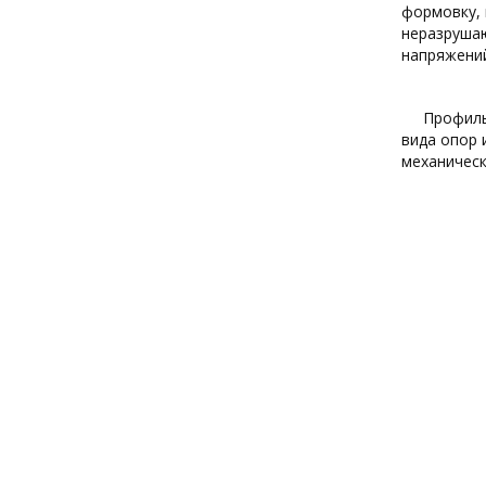
формовку, 
неразрушаю
напряжений
Профиль
вида опор 
механическ