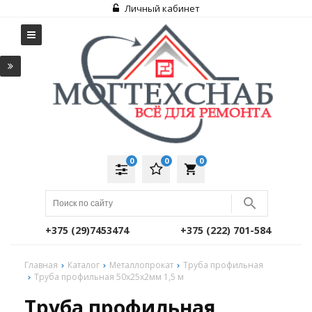
Личный кабинет
0
0
0
local_grocery_store
+375 (29)7453474
+375 (222) 701-584
Главная
Каталог
Металлопрокат
Труба профильная
Труба профильная 50х25х2мм 1,5 м
Труба профильная