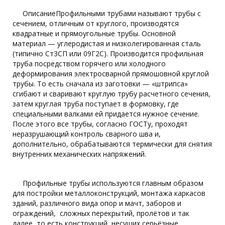
ОписаниеПрофильными трубами называют трубы с
сечением, отличным от круглого, производятся
квадратные и прямоугольные трубы. Основной
материал — углеродистая и низколегированная сталь
(типично Ст3СП или 09Г2С). Производится профильная
труба посредством горячего или холодного
деформирования электросварной прямошовной круглой
трубы. То есть сначала из заготовки — «штрипса»
сгибают и сваривают круглую трубу расчетного сечения,
затем круглая труба поступает в формовку, где
специальными валками ей придается нужное сечение.
После этого все трубы, согласно ГОСТу, проходят
неразрушающий контроль сварного шва и,
дополнительно, обрабатываются термически для снятия
внутренних механических напряжений.
Профильные трубы используются главным образом
для постройки металлоконструкций, монтажа каркасов
зданий, различного вида опор и мачт, заборов и
ограждений, сложных перекрытий, пролётов и так
далее, то есть конструкций, несущих серьёзные