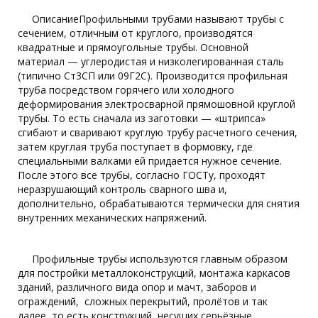
ОписаниеПрофильными трубами называют трубы с
сечением, отличным от круглого, производятся
квадратные и прямоугольные трубы. Основной
материал — углеродистая и низколегированная сталь
(типично Ст3СП или 09Г2С). Производится профильная
труба посредством горячего или холодного
деформирования электросварной прямошовной круглой
трубы. То есть сначала из заготовки — «штрипса»
сгибают и сваривают круглую трубу расчетного сечения,
затем круглая труба поступает в формовку, где
специальными валками ей придается нужное сечение.
После этого все трубы, согласно ГОСТу, проходят
неразрушающий контроль сварного шва и,
дополнительно, обрабатываются термически для снятия
внутренних механических напряжений.
Профильные трубы используются главным образом
для постройки металлоконструкций, монтажа каркасов
зданий, различного вида опор и мачт, заборов и
ограждений, сложных перекрытий, пролётов и так
далее, то есть конструкций, несущих серьёзные