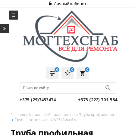
Личный кабинет
0
0
0
local_grocery_store
+375 (29)7453474
+375 (222) 701-584
Главная
Каталог
Металлопрокат
Труба профильная
Труба профильная 40х25х2мм 6 м
Труба профильная