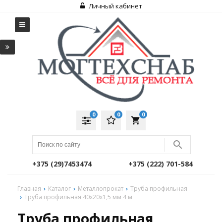
Личный кабинет
0
0
0
local_grocery_store
+375 (29)7453474
+375 (222) 701-584
Главная
Каталог
Металлопрокат
Труба профильная
Труба профильная 40х20х1,5 мм 4 м
Труба профильная