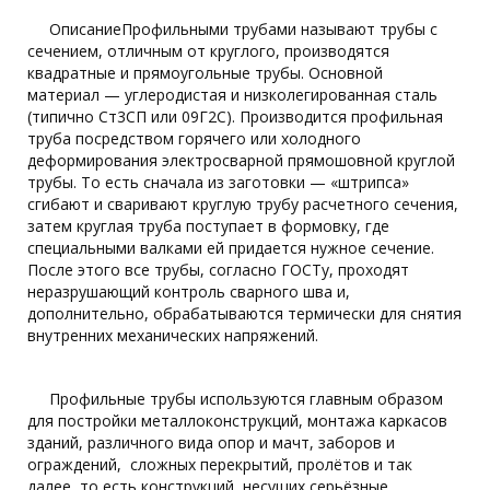
ОписаниеПрофильными трубами называют трубы с
сечением, отличным от круглого, производятся
квадратные и прямоугольные трубы. Основной
материал — углеродистая и низколегированная сталь
(типично Ст3СП или 09Г2С). Производится профильная
труба посредством горячего или холодного
деформирования электросварной прямошовной круглой
трубы. То есть сначала из заготовки — «штрипса»
сгибают и сваривают круглую трубу расчетного сечения,
затем круглая труба поступает в формовку, где
специальными валками ей придается нужное сечение.
После этого все трубы, согласно ГОСТу, проходят
неразрушающий контроль сварного шва и,
дополнительно, обрабатываются термически для снятия
внутренних механических напряжений.
Профильные трубы используются главным образом
для постройки металлоконструкций, монтажа каркасов
зданий, различного вида опор и мачт, заборов и
ограждений, сложных перекрытий, пролётов и так
далее, то есть конструкций, несущих серьёзные