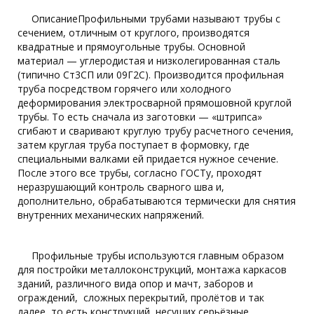
ОписаниеПрофильными трубами называют трубы с
сечением, отличным от круглого, производятся
квадратные и прямоугольные трубы. Основной
материал — углеродистая и низколегированная сталь
(типично Ст3СП или 09Г2С). Производится профильная
труба посредством горячего или холодного
деформирования электросварной прямошовной круглой
трубы. То есть сначала из заготовки — «штрипса»
сгибают и сваривают круглую трубу расчетного сечения,
затем круглая труба поступает в формовку, где
специальными валками ей придается нужное сечение.
После этого все трубы, согласно ГОСТу, проходят
неразрушающий контроль сварного шва и,
дополнительно, обрабатываются термически для снятия
внутренних механических напряжений.
Профильные трубы используются главным образом
для постройки металлоконструкций, монтажа каркасов
зданий, различного вида опор и мачт, заборов и
ограждений, сложных перекрытий, пролётов и так
далее, то есть конструкций, несущих серьёзные