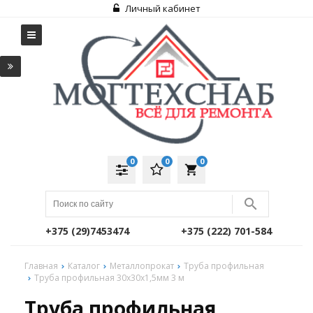
Личный кабинет
0
0
0
local_grocery_store
+375 (29)7453474
+375 (222) 701-584
Главная
Каталог
Металлопрокат
Труба профильная
Труба профильная 30х30х1,5мм 3 м
Труба профильная