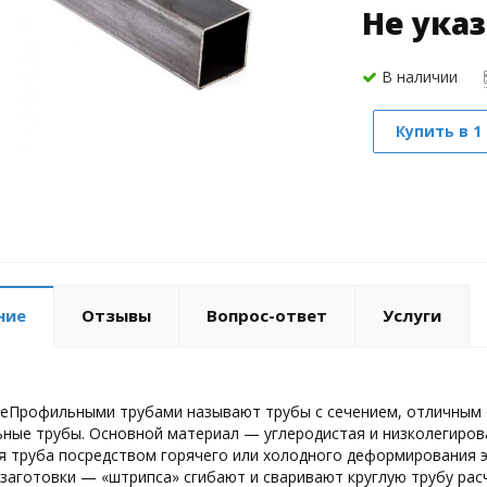
Не ука
В наличии
Купить в 1
ние
Отзывы
Вопрос-ответ
Услуги
еПрофильными трубами называют трубы с сечением, отличным о
ные трубы. Основной материал — углеродистая и низколегирова
 труба посредством горячего или холодного деформирования э
 заготовки — «штрипса» сгибают и сваривают круглую трубу расч