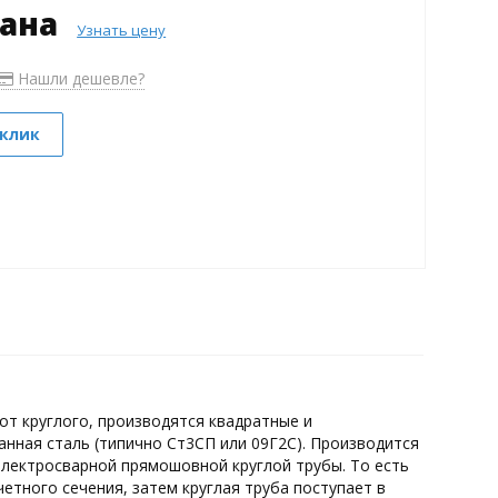
зана
Узнать цену
Нашли дешевле?
 клик
т круглого, производятся квадратные и
нная сталь (типично Ст3СП или 09Г2С). Производится
лектросварной прямошовной круглой трубы. То есть
етного сечения, затем круглая труба поступает в