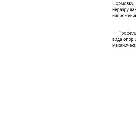
формовку, 
неразрушаю
напряжений
Профиль
вида опор 
механическ