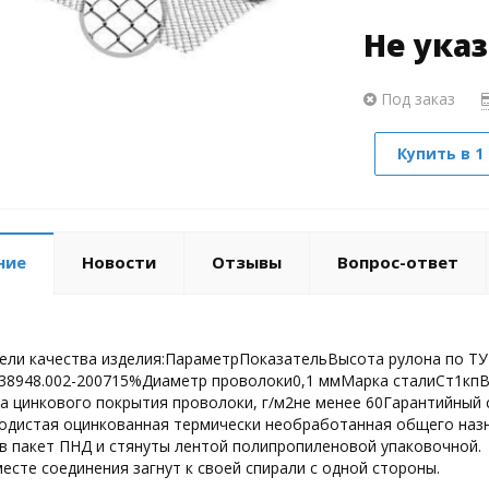
Не ука
Под заказ
Купить в 1
ние
Новости
Отзывы
Вопрос-ответ
ели качества изделия:ПараметрПоказательВысота рулона по ТУ 
38948.002-200715%Диаметр проволоки0,1 ммМарка сталиСт1кпВ
 цинкового покрытия проволоки, г/м2не менее 60Гарантийный 
одистая оцинкованная термически необработанная общего наз
 в пакет ПНД и стянуты лентой полипропиленовой упаковочно
месте соединения загнут к своей спирали с одной стороны.