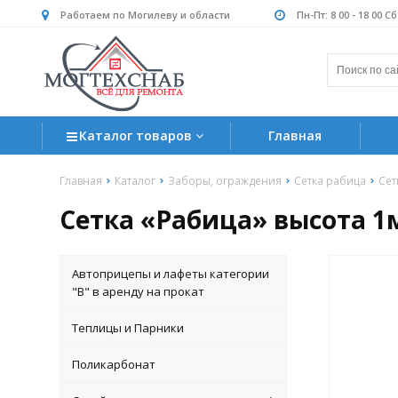
Работаем по Могилеву и области
Пн-Пт: 8 00 - 18 00 С
Каталог товаров
Главная
Главная
Каталог
Заборы, ограждения
Сетка рабица
Сет
Сетка «Рабица» высота 1м
Автоприцепы и лафеты категории
"B" в аренду на прокат
Теплицы и Парники
Поликарбонат