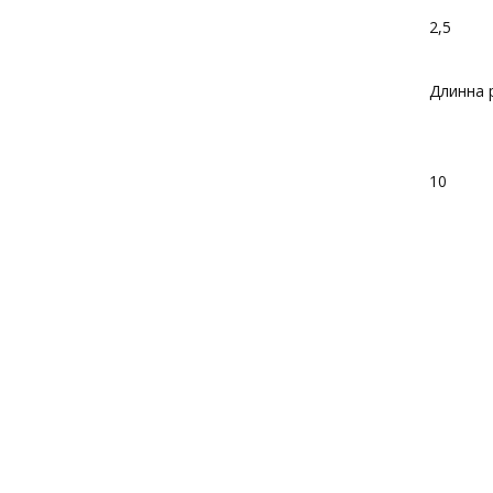
2,5
Длинна 
10