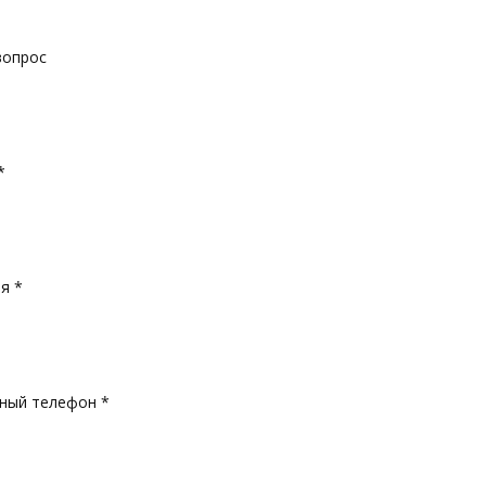
вопрос
*
я *
ный телефон *