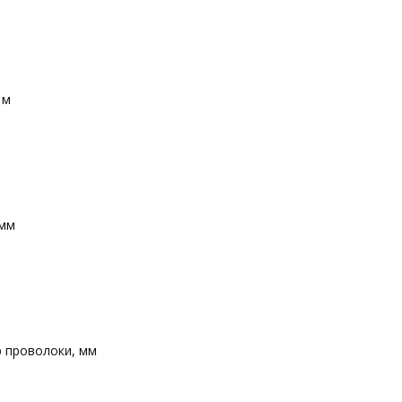
 м
 мм
 проволоки, мм