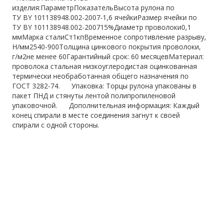
изделия:ПараметрПоказательВысота рулона по
ТУ BY 101138948.002-2007-1,6 ячейкиРазмер ячейки по
ТУ BY 101138948.002-200715%Диаметр проволоки0,1
ммМарка сталиСт1кпВременное сопротивление разрыву,
Н/мм2540-900Толщина цинкового покрытия проволоки,
г/м2не менее 60Гарантийный срок: 60 месяцевМатериал:
проволока стальная низкоуглеродистая оцинкованная
термически необработанная общего назначения по
ГОСТ 3282-74. Упаковка: Торцы рулона упакованы в
пакет ПНД и стянуты лентой полипропиленовой
упаковочной. Дополнительная информация: Каждый
конец спирали в месте соединения загнут к своей
спирали с одной стороны.