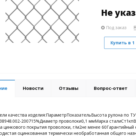
Не ука
Под заказ
Купить в 1
ние
Новости
Отзывы
Вопрос-ответ
ели качества изделия:ПараметрПоказательВысота рулона по ТУ 
38948.002-200715%Диаметр проволоки0,1 ммМарка сталиСт1кпВ
 цинкового покрытия проволоки, г/м2не менее 60Гарантийный 
одистая оцинкованная термически необработанная общего наз