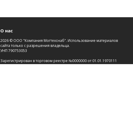
О нас
2026 © ООО "Компания Могтехснаб". Использование материалов
сайта только с разрешения владельца.
УНП 790753053
Зарегистрирован в торговом реестре №0000000 от 01.01.1970111
Св-во о госрегистрации №00000000 от 21.01.2000.
Зарегистрировано Администрацией района г.Могилева
Разработка сайта
Dessites.by