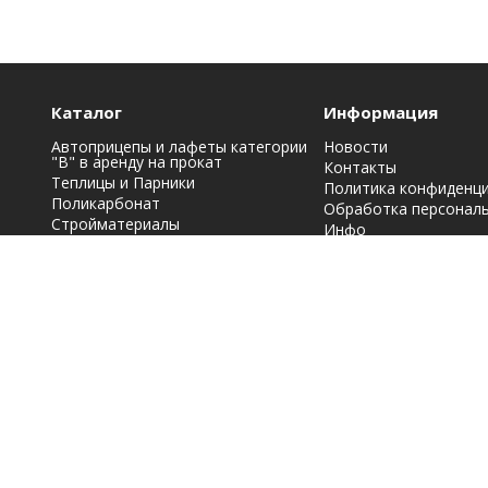
Каталог
Информация
Автоприцепы и лафеты категории
Новости
"B" в аренду на прокат
Контакты
Теплицы и Парники
Политика конфиденц
Поликарбонат
Обработка персонал
Стройматериалы
Инфо
Строительная химия: краски, лаки,
эмали и грунтовки
Фасадные материалы
Кровельные материалы
Металлопрокат
Заборы, ограждения
Мы принимаем к оплате: