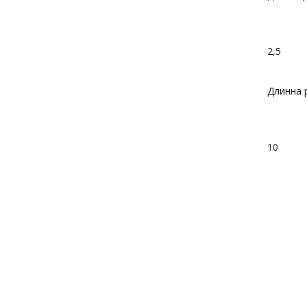
2,5
Длинна 
10