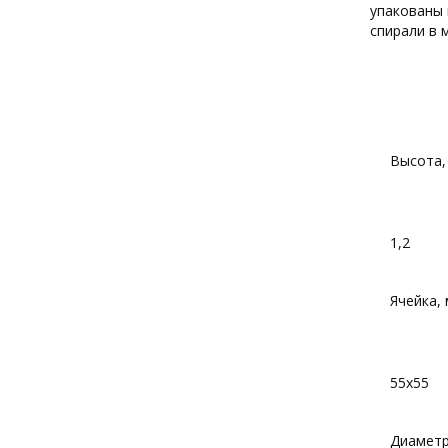
упакованы
спирали в 
Высота,
1,2
Ячейка,
55х55
Диаметр