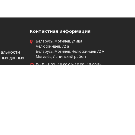
Контактная информация
Беларусь, Могилёв, улица
Челюскинцев, 72 а
Беларусь, Могилёв, Челюскинцев 72 А
иальности
Могилёв, Ленинский район
ьных данных
Пн-Пт: 8 00 - 18 00 Сб: 10 00 - 15 00 Вс:
выходной
+375 (29)7453474
+375 (222) 701-584
Мы в социальных сетях: