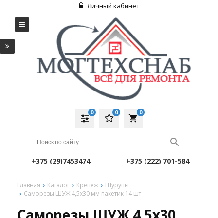
Личный кабинет
0
0
0
local_grocery_store
+375 (29)7453474
+375 (222) 701-584
Главная
Каталог
Крепеж
Шурупы
Саморезы ШУЖ 4,5х30 мм пакетик 14 шт
Саморезы ШУЖ 4,5х30