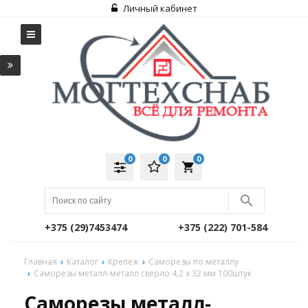
Личный кабинет
0
0
0
local_grocery_store
+375 (29)7453474
+375 (222) 701-584
Главная
Каталог
Крепеж
Саморезы по металлу
Саморезы металл-металл сверло 4,2 х 32 мм 100штук
Саморезы металл-