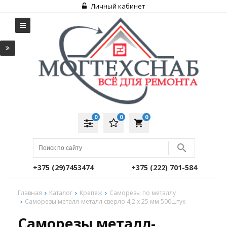
Личный кабинет
0
0
0
local_grocery_store
+375 (29)7453474
+375 (222) 701-584
Главная
Каталог
Крепеж
Саморезы по металлу
Саморезы металл-металл сверло 4,2 х 25 мм 500штук
Саморезы металл-