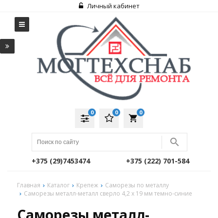
Личный кабинет
0
0
0
local_grocery_store
+375 (29)7453474
+375 (222) 701-584
Главная
Каталог
Крепеж
Саморезы по металлу
Саморезы металл-металл сверло 4,2 х 19 мм темно-синие
Саморезы металл-