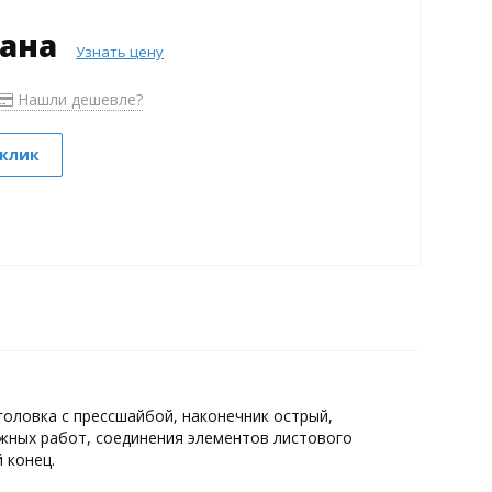
зана
Узнать цену
Нашли дешевле?
 клик
головка с прессшайбой, наконечник острый,
жных работ, соединения элементов листового
 конец.