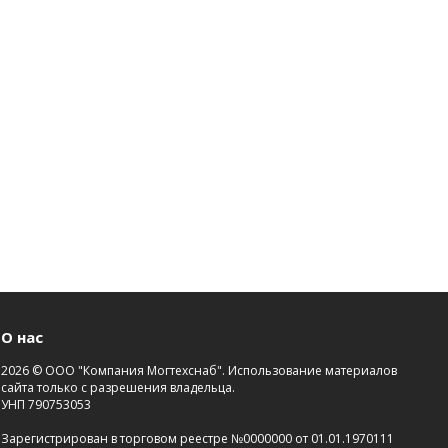
О нас
2026 © ООО "Компания Могтехснаб". Использование материалов
сайта только с разрешения владельца.
УНП 790753053
Зарегистрирован в торговом реестре №0000000 от 01.01.1970111