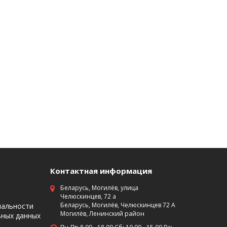
Контактная информация
Беларусь, Могилёв, улица
Челюскинцев, 72 а
Беларусь, Могилёв, Челюскинцев 72 А
иальности
Могилёв, Ленинский район
ьных данных