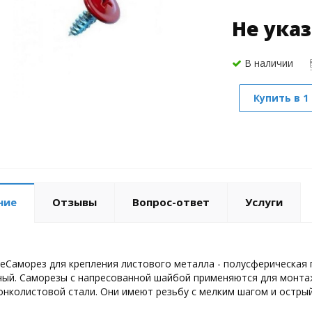
Не ука
В наличии
Купить в 1
ние
Отзывы
Вопрос-ответ
Услуги
еСаморез для крепления листового металла - полусферическая 
ый. Саморезы с напресованной шайбой применяются для монта
онколистовой стали. Они имеют резьбу с мелким шагом и острый