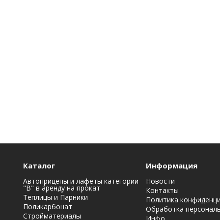
Каталог
Информация
Автоприцепы и лафеты категории
Новости
"B" в аренду на прокат
Контакты
Теплицы и Парники
Политика конфиденц
Поликарбонат
Обработка персонал
Стройматериалы
Инфо