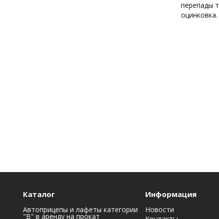
перепады т
оцинковка.
Каталог
Информация
Автоприцепы и лафеты категории
Новости
"B" в аренду на прокат
Контакты