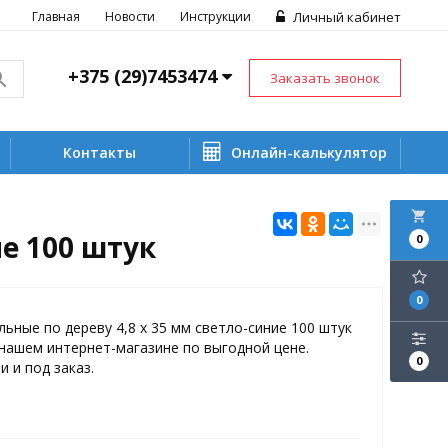
Главная
Новости
Инструкции
Личный кабинет
+375 (29)7453474
Заказать звонок
Контакты
Онлайн-калькулятор
local_grocery_store
е 100 штук
0
0
ьные по дереву 4,8 х 35 мм светло-синие 100 штук
нашем интернет-магазине по выгодной цене.
0
и и под заказ.