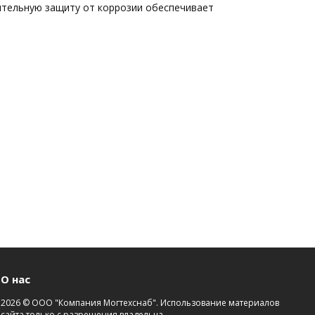
ительную защиту от коррозии обеспечивает
О нас
2026 © ООО "Компания Могтехснаб". Использование материалов
сайта только с разрешения владельца.