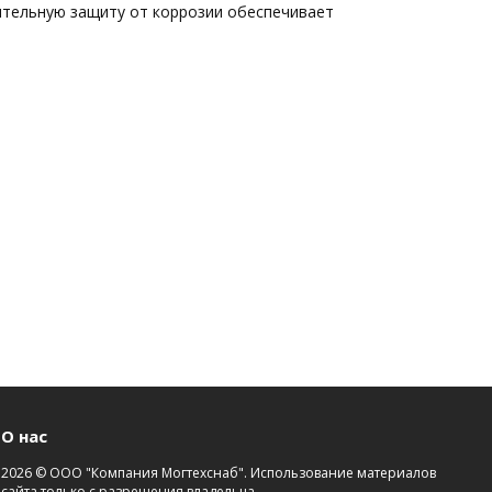
ительную защиту от коррозии обеспечивает
О нас
2026 © ООО "Компания Могтехснаб". Использование материалов
сайта только с разрешения владельца.