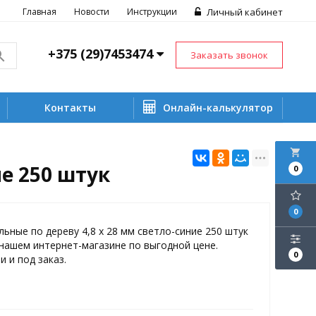
Главная
Новости
Инструкции
Личный кабинет
+375 (29)7453474
Заказать звонок
Контакты
Онлайн-калькулятор
local_grocery_store
е 250 штук
0
0
ьные по дереву 4,8 х 28 мм светло-синие 250 штук
нашем интернет-магазине по выгодной цене.
0
и и под заказ.