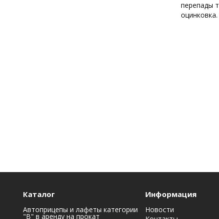
перепады т
оцинковка.
Каталог
Информация
Автоприцепы и лафеты категории
Новости
"B" в аренду на прокат
Контакты