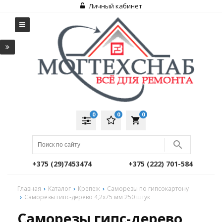
Личный кабинет
0
0
0
local_grocery_store
+375 (29)7453474
+375 (222) 701-584
Главная
Каталог
Крепеж
Саморезы по гипсокартону
Саморезы гипс-дерево 4,2х75 мм 250 штук
Саморезы гипс-дерево