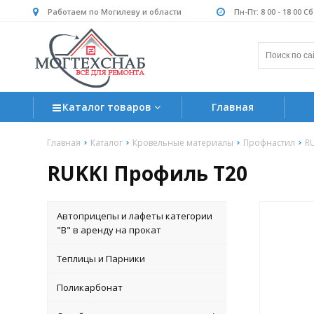
Работаем по Могилеву и области
Пн-Пт: 8 00 - 18 00 С
Каталог товаров
Главная
Главная
Каталог
Кровельные материалы
Профнастил
R
RUKKI Профиль Т20
Автоприцепы и лафеты категории
"B" в аренду на прокат
Теплицы и Парники
Поликарбонат