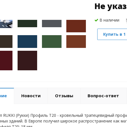
Не ука
В наличии
Купить в 1
ние
Новости
Отзывы
Вопрос-ответ
 RUKKI (Рукки) Профиль Т20 - кровельный трапецевидный проф
ных зданий. В Европе получил широкое распространение как м
филя Т20: 18 мм.