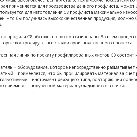
орая применяется для производства данного профлиста, может и
пользуется для изготовления С8 профлиста максимально износ
ей. Что бы получилась высококачественная продукция, должно
.
во профиля С8 абсолютно автоматизировано. За всем процесс
оторые контролируют все стадии производственного процесса.
венная линия по прокату профилированных листов С8 состоит и
атель – оборудование, которое непосредственно разматывает ст
катный – применяется, что бы профилировать материал за счет р
гильотинные – инструмент режущего типа, повторяющий полно
во приемное – полученный материал укладывается в пачки.