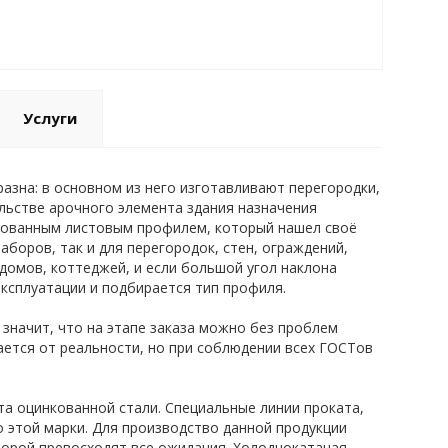
Услуги
азна: в основном из него изготавливают перегородки,
ельстве арочного элемента здания назначения
рованным листовым профилем, который нашел своё
боров, так и для перегородок, стен, ограждений,
домов, коттеджей, и если большой угол наклона
эксплуатации и подбирается тип профиля.
значит, что на этапе заказа можно без проблем
ается от реальности, но при соблюдении всех ГОСТов
а оцинкованной стали. Специальные линии проката,
 этой марки. Для производство данной продукции
торой превосходят все ожидания. Холоднокатаная