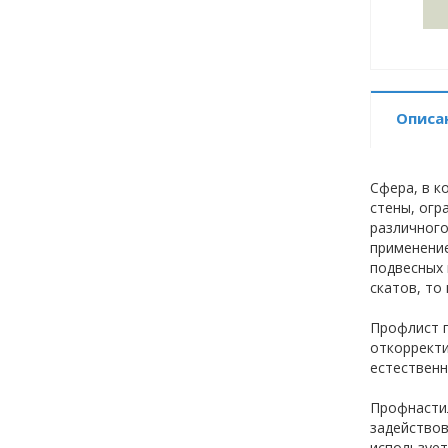
Описа
Сфера, в к
стены, огр
различног
применение
подвесных 
скатов, то
Профлист п
откорректи
естественн
Профнастил
задействов
использует