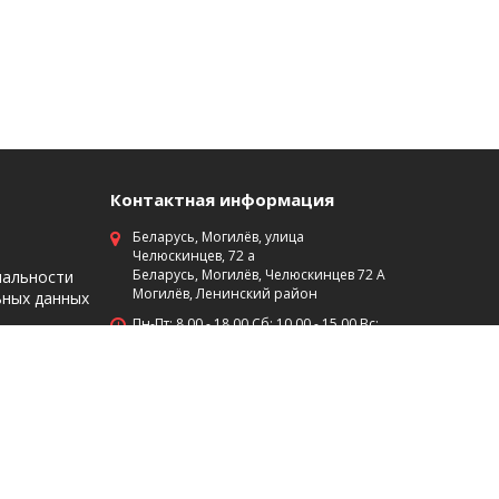
Контактная информация
Беларусь, Могилёв, улица
Челюскинцев, 72 а
Беларусь, Могилёв, Челюскинцев 72 А
иальности
Могилёв, Ленинский район
ьных данных
Пн-Пт: 8 00 - 18 00 Сб: 10 00 - 15 00 Вс:
выходной
+375 (29)7453474
+375 (222) 701-584