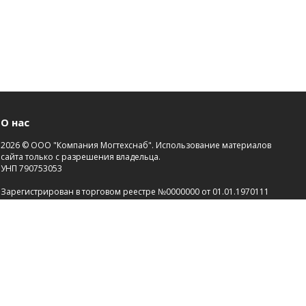
О нас
2026 © ООО "Компания Могтехснаб". Использование материалов
сайта только с разрешения владельца.
УНП 790753053
Зарегистрирован в торговом реестре №0000000 от 01.01.1970111
Св-во о госрегистрации №00000000 от 21.01.2000.
Зарегистрировано Администрацией района г.Могилева