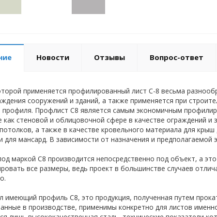
ние
Новости
Отзывы
Вопрос-ответ
оторой применяется профилированный лист С-8 весьма разнообр
аждения сооружений и зданий, а также применяется при строит
о профиля. Профлист С8 является самым экономичным профили
 как стеновой и облицовочной сфере в качестве ограждений и за
потолков, а также в качестве кровельного материала для крыш 
 и для мансард. В зависимости от назначения и предполагаемой 
од маркой С8 производится непосредственно под объект, а это 
ровать все размеры, ведь проект в большинстве случаев отлич
о.
 имеющий профиль С8, это продукция, полученная путем прокат
анные в производстве, применимы конкретно для листов именно
ся лишь высококачественная сталь, технические показатели ко