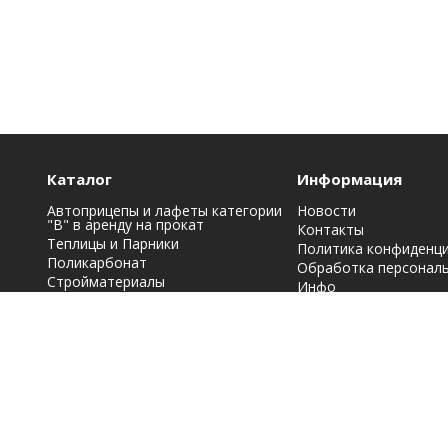
Каталог
Информация
Автоприцепы и лафеты категории
Новости
"B" в аренду на прокат
Контакты
Теплицы и Парники
Политика конфиденц
Поликарбонат
Обработка персонал
Стройматериалы
Инфо
Строительная химия: краски, лаки,
эмали и грунтовки
Фасадные материалы
Кровельные материалы
Металлопрокат
Заборы, ограждения