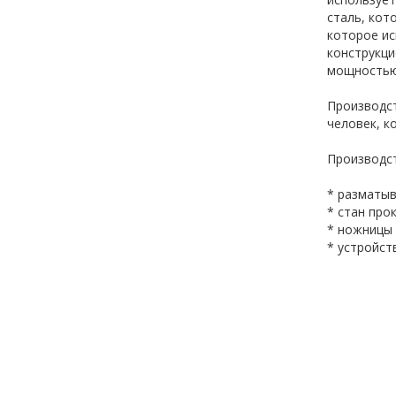
сталь, кот
которое ис
конструкци
мощностью
Производст
человек, к
Производст
* разматыв
* стан про
* ножницы 
* устройст