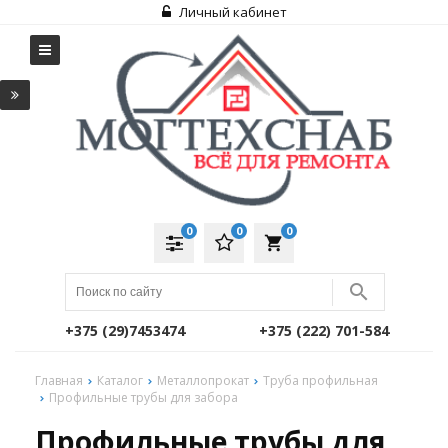
Личный кабинет
0
0
0
local_grocery_store
+375 (29)7453474
+375 (222) 701-584
Главная
Каталог
Металлопрокат
Труба профильная
Профильные трубы для забора
Профильные трубы для